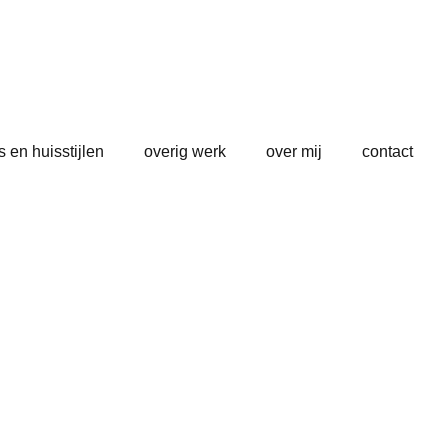
s en huisstijlen
overig werk
over mij
contact